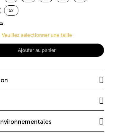
52
es
Veuillez sélectionner une taille
Ajouter au panier
ion
environnementales