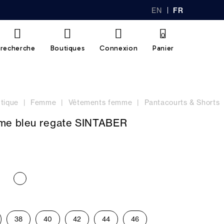
EN
FR
GL
AN
IS
Ç
H
AI
0
S
recherche
Boutiques
Connexion
Panier
tique
Femme
Vêtements femme
Pantacourts & Shorts
me bleu regate SINTABER
38
40
42
44
46