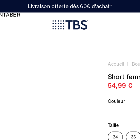
Livraison offerte dès 60€ d'achat*
Accueil
Bou
Short fem
54,99 €
Couleur
Taille
34
36