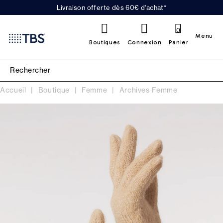
Livraison offerte dès 60€ d'achat*
0
Menu
Boutiques
Connexion
Panier
Accueil
Boutique
Femme
Archives Femme