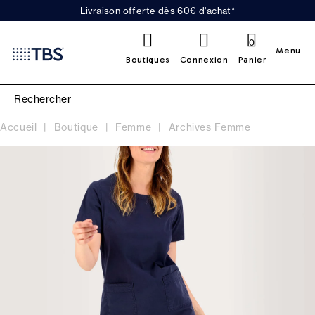
Livraison offerte dès 60€ d'achat*
0
Menu
Boutiques
Connexion
Panier
Accueil
Boutique
Femme
Archives Femme