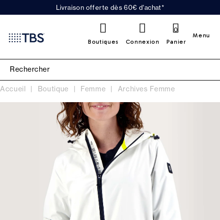
Livraison offerte dès 60€ d'achat*
0
Menu
Boutiques
Connexion
Panier
Accueil
Boutique
Femme
Archives Femme