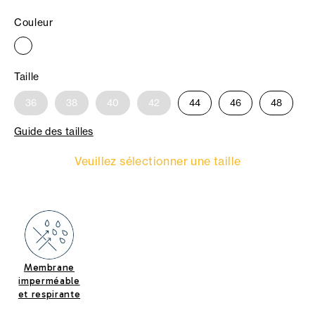
Couleur
Taille
36
38
40
42
44
46
48
Guide des tailles
Veuillez sélectionner une taille
Membrane
imperméable
et respirante