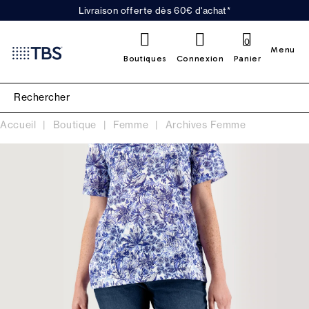
Livraison offerte dès 60€ d'achat*
0
Menu
Boutiques
Connexion
Panier
Accueil
Boutique
Femme
Archives Femme