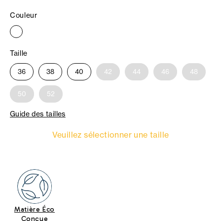
Couleur
Taille
36
38
40
42
44
46
48
50
52
Guide des tailles
Veuillez sélectionner une taille
Matière Éco
Conçue