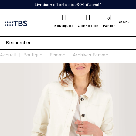
Livraison offerte dès 60€ d'achat*
0
Menu
Boutiques
Connexion
Panier
Accueil
Boutique
Femme
Archives Femme