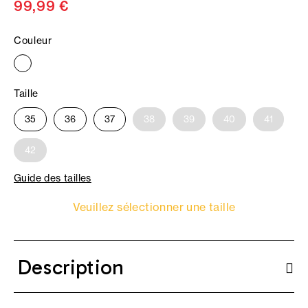
99,99 €
Couleur
Taille
35
36
37
38
39
40
41
42
Guide des tailles
Veuillez sélectionner une taille
Description