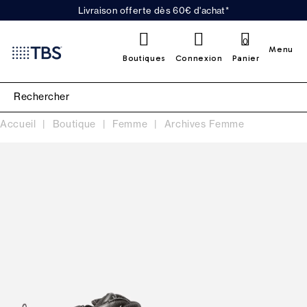
Livraison offerte dès 60€ d'achat*
0
Menu
Boutiques
Connexion
Panier
Accueil
Boutique
Femme
Archives Femme