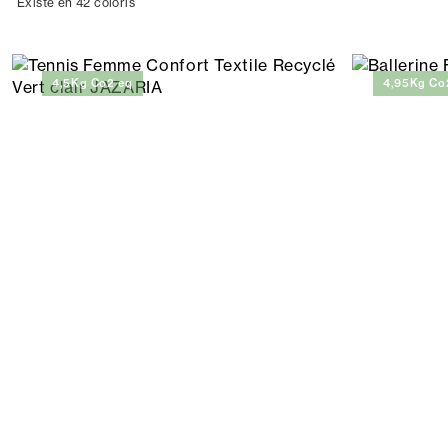
Existe en 42 coloris
4,5Kg Co2 eq
4,95Kg Co