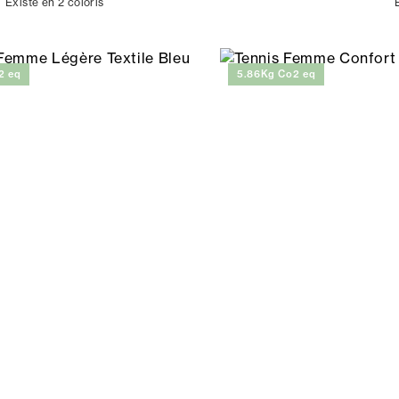
Existe en 2 coloris
2 eq
5.86Kg Co2 eq