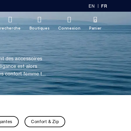
EN
FR
GL
AN
IS
Ç
H
AI
0
S
recherche
Boutiques
Connexion
Panier
nt des accessoires
légance est alors
res confort femme tbs
qualité qui soit,
 nous vous
’une tradition
s apporter confort et
gantes
Confort & Zip