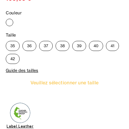
Couleur
Taille
35
36
37
38
39
40
41
42
Guide des tailles
Veuillez sélectionner une taille
Label Leather