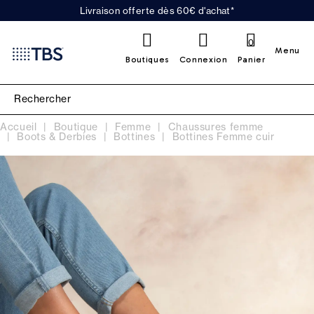
Livraison offerte dès 60€ d'achat*
0
Menu
Boutiques
Connexion
Panier
Accueil
Boutique
Femme
Chaussures femme
Boots & Derbies
Bottines
Bottines Femme cuir