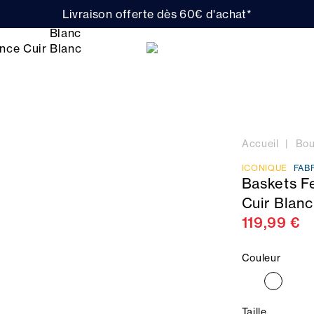
Livraison offerte dès 60€ d'achat*
Accueil
Bou
ICONIQUE
FAB
Baskets F
Cuir Blanc
119,99 €
Couleur
Taille