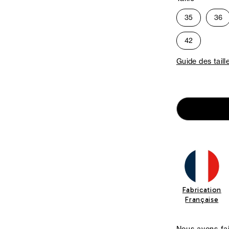
35
36
42
Guide des taill
Fabrication
Française