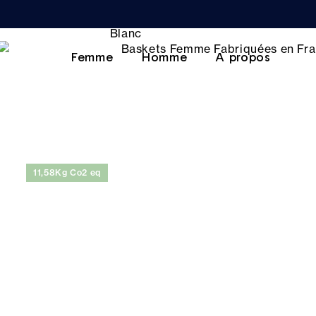
Femme
Homme
A propos
11,58Kg Co2 eq