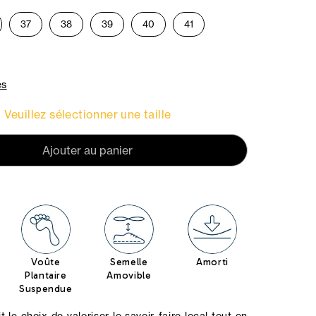
37
38
39
40
41
es
Veuillez sélectionner une taille
Ajouter au panier
Voûte
Semelle
Amorti
Plantaire
Amovible
Suspendue