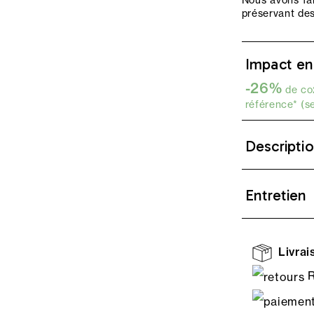
Nous avons fait
préservant de
Impact en
-26%
de co2
référence* (s
Descripti
Entretien
Livrais
R