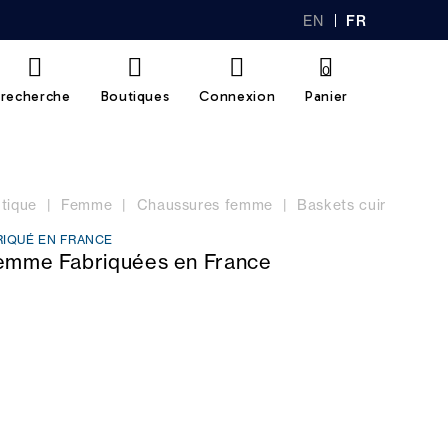
EN
FR
GL
AN
IS
Ç
H
AI
0
S
recherche
Boutiques
Connexion
Panier
tique
Femme
Chaussures femme
Baskets cuir
RIQUÉ EN FRANCE
emme Fabriquées en France