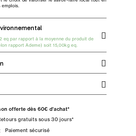
 le choix de valoriser le savoir-faire local tout en
s emplois.
vironnemental
 eq par rapport à la moyenne du produit de
elon
rapport Ademe
) soit 15,00kg eq.
on
on offerte dès 60€ d'achat*
etours gratuits sous 30 jours*
Paiement sécurisé