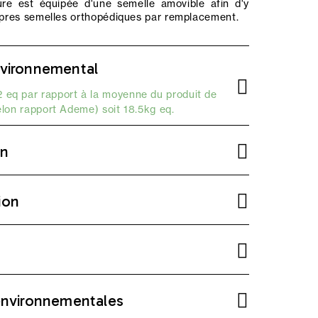
re est équipée d'une semelle amovible afin d'y
opres semelles orthopédiques par remplacement.
vironnemental
 eq par rapport à la moyenne du produit de
elon
rapport Ademe
) soit 18.5kg eq.
on
ion
environnementales