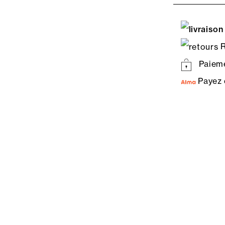
R
Paieme
Payez 