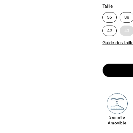
Taille
35
36
42
43
Guide des taill
Semelle
Amovible