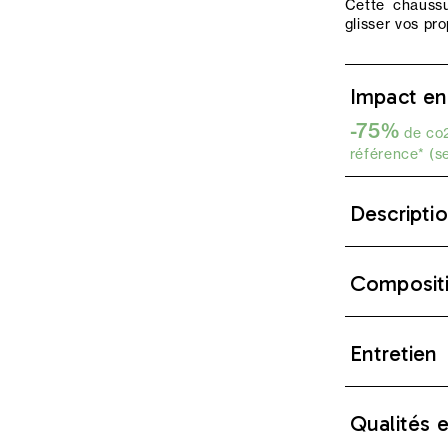
Cette chaussu
glisser vos pr
Impact en
-75%
de co2
référence* (s
Descripti
Composit
Entretien
Qualités 