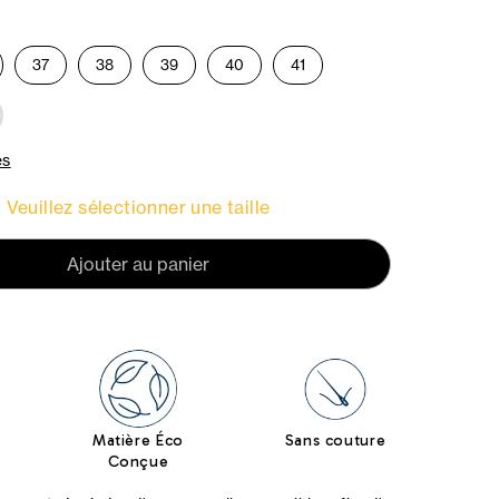
37
38
39
40
41
es
Veuillez sélectionner une taille
Ajouter au panier
Matière Éco
Sans couture
Conçue