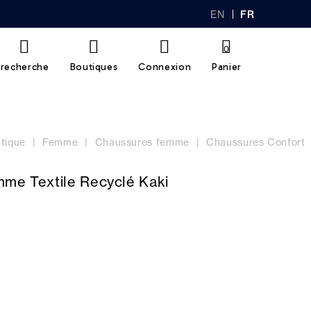
EN
FR
GL
AN
IS
Ç
H
AI
0
S
recherche
Boutiques
Connexion
Panier
tique
Femme
Chaussures femme
Chaussures Confort
mme Textile Recyclé Kaki