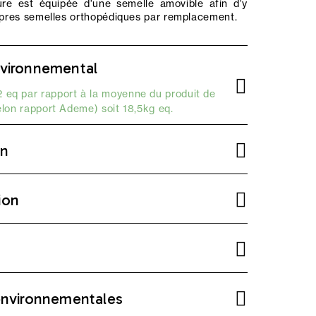
re est équipée d'une semelle amovible afin d'y
opres semelles orthopédiques par remplacement.
vironnemental
 eq par rapport à la moyenne du produit de
elon
rapport Ademe
) soit 18,5kg eq.
on
ion
environnementales