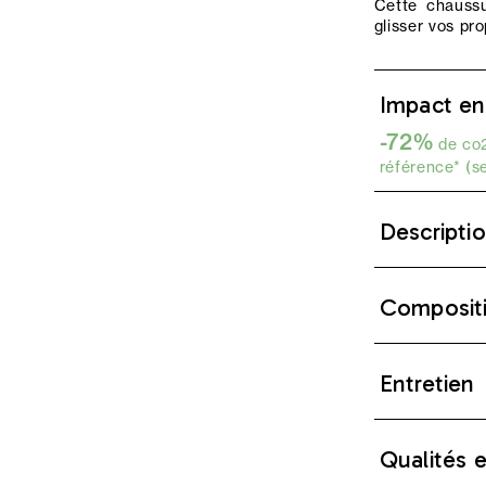
Cette chaussu
glisser vos pr
Impact en
-72%
de co2
référence* (s
Descripti
Composit
Entretien
Qualités 