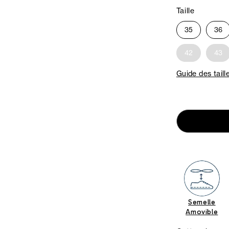
Taille
35
36
42
43
Guide des taill
Semelle
Amovible