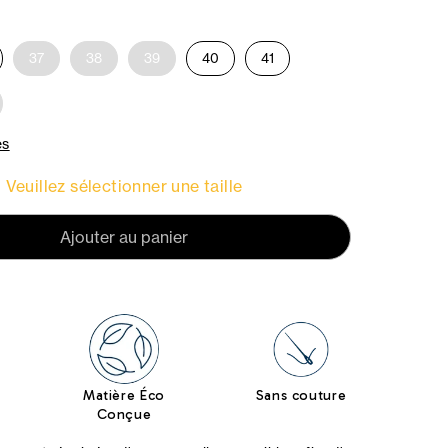
37
38
39
40
41
es
Veuillez sélectionner une taille
Ajouter au panier
Matière Éco
Sans couture
Conçue