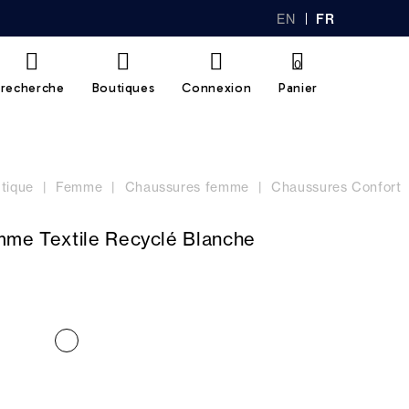
EN
FR
GL
AN
IS
Ç
H
AI
0
S
recherche
Boutiques
Connexion
Panier
tique
Femme
Chaussures femme
Chaussures Confort
mme Textile Recyclé Blanche