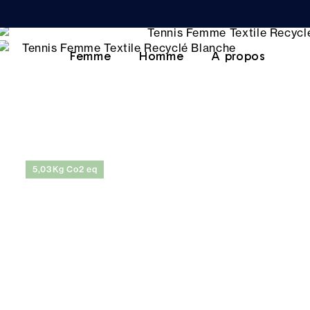
Femme
Homme
A propos
5,03Kg Co2 eq