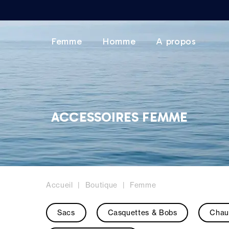
Femme
Homme
A propos
ACCESSOIRES FEMME
Accueil
Boutique
Femme
Sacs
Casquettes & Bobs
Chau