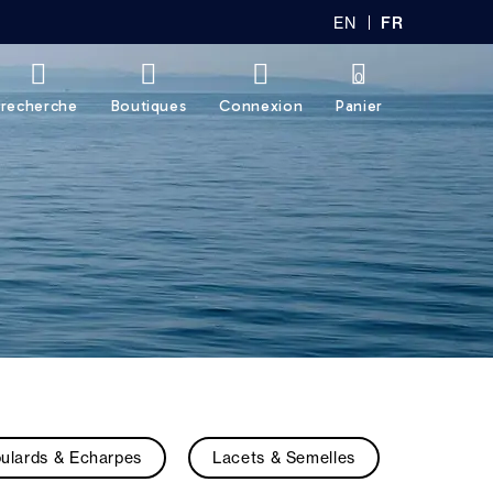
EN
FR
GL
AN
IS
Ç
H
AI
0
S
recherche
Boutiques
Connexion
Panier
ulards & Echarpes
Lacets & Semelles