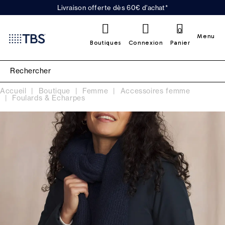
Livraison offerte dès 60€ d'achat*
0
Menu
Boutiques
Connexion
Panier
Accueil
Boutique
Femme
Accessoires femme
Foulards & Echarpes