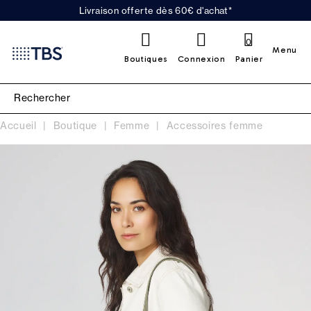
Livraison offerte dès 60€ d'achat*
0
Menu
Boutiques
Connexion
Panier
Accueil
Boutique
Femme
Accessoires femme