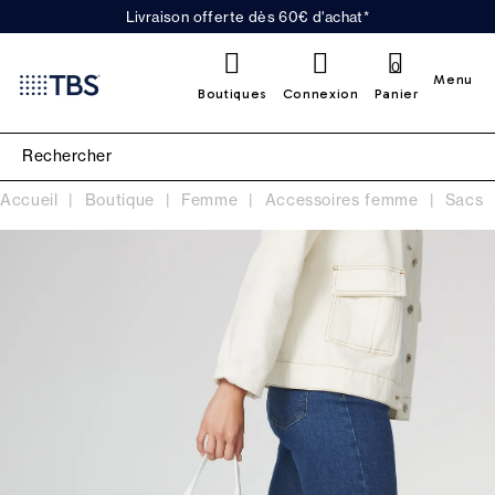
Livraison offerte dès 60€ d'achat*
0
Menu
Boutiques
Connexion
Panier
Accueil
Boutique
Femme
Accessoires femme
Sacs