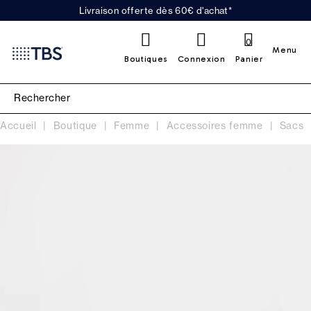
Livraison offerte dès 60€ d'achat*
0
Menu
Boutiques
Connexion
Panier
Accueil
Boutique
Femme
Accessoires femme
Sacs