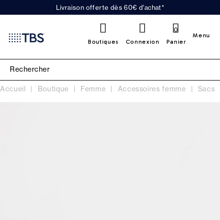
Livraison offerte dès 60€ d'achat*
0
Menu
Boutiques
Connexion
Panier
Accueil
Boutique
Femme
Accessoires femme
Sacs