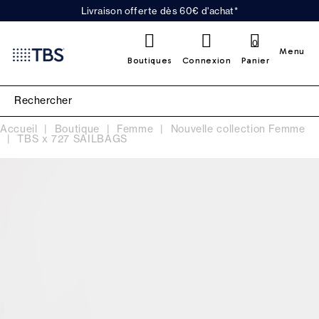
Livraison offerte dès 60€ d'achat*
0
Menu
Boutiques
Connexion
Panier
Accueil
Boutique
Femme
Nouvelle collection Femme
TBS x 727 SAILBAGS