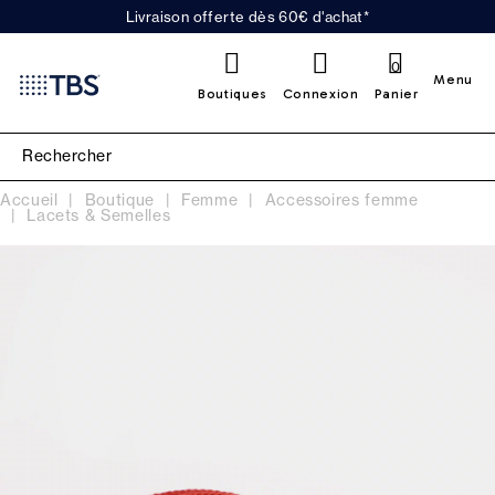
Livraison offerte dès 60€ d'achat*
0
Menu
Boutiques
Connexion
Panier
Accueil
Boutique
Femme
Accessoires femme
Lacets & Semelles