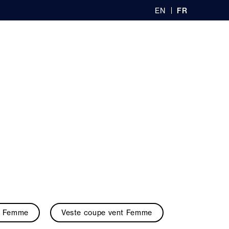
EN
FR
GL
AN
IS
Ç
H
AI
0
S
recherche
Boutiques
Connexion
Panier
joute une touche
ont sentir. Tbs vous
 unis, rayés ou
active, actuelle,
s désirs ! En nous
vêtements
e Femme
Veste coupe vent Femme