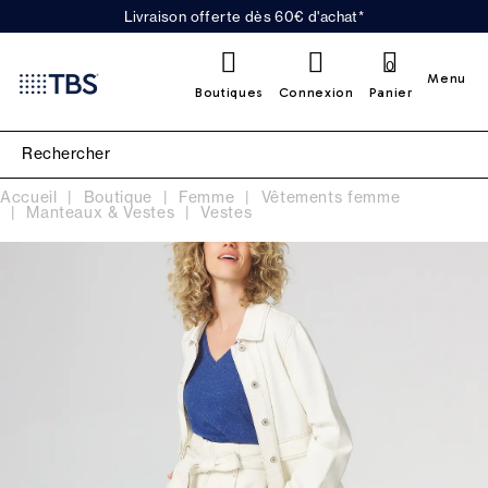
Livraison offerte dès 60€ d'achat*
0
Menu
Boutiques
Connexion
Panier
Accueil
Boutique
Femme
Vêtements femme
Manteaux & Vestes
Vestes