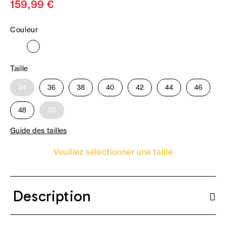
159,99 €
Couleur
Taille
34
36
38
40
42
44
46
48
50
Guide des tailles
Veuillez sélectionner une taille
Description