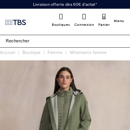
Livraison offerte dès 60€ d'achat*
0
Menu
Boutiques
Connexion
Panier
Accueil
Boutique
Femme
Vêtements femme