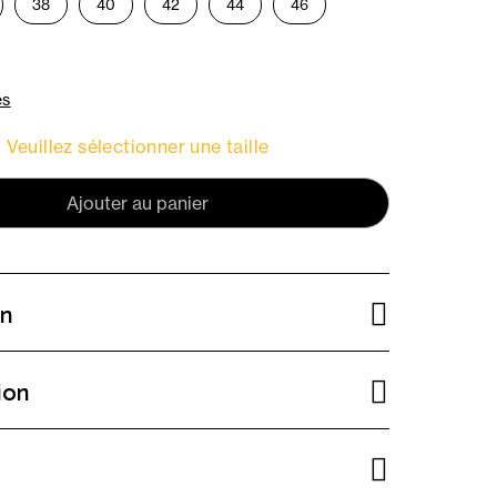
38
40
42
44
46
es
Veuillez sélectionner une taille
Ajouter au panier
on
ion