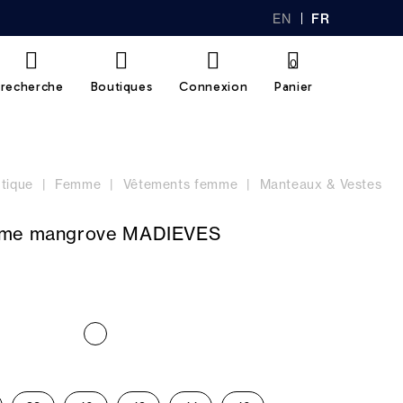
EN
FR
GL
AN
IS
Ç
H
AI
0
S
recherche
Boutiques
Connexion
Panier
tique
Femme
Vêtements femme
Manteaux & Vestes
mme mangrove MADIEVES