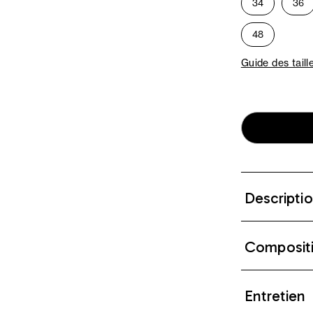
34
36
48
Guide des taill
Descripti
Composit
Entretien