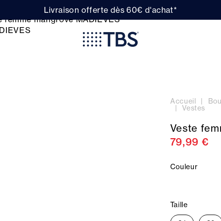
Livraison offerte dès 60€ d'achat*
Accueil
Bou
Vestes
Veste fe
79,99 €
Couleur
Taille