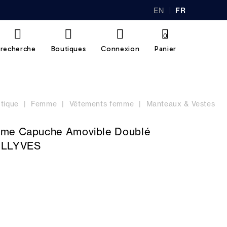
EN
FR
GL
AN
IS
Ç
H
AI
0
S
recherche
Boutiques
Connexion
Panier
tique
Femme
Vêtements femme
Manteaux & Vestes
me Capuche Amovible Doublé
OLLYVES