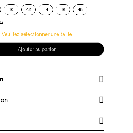
40
42
44
46
48
es
Veuillez sélectionner une taille
Ajouter au panier
on
ion