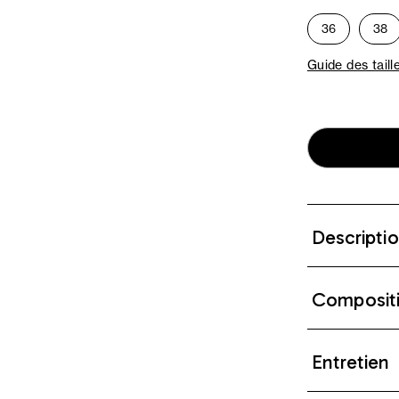
36
38
Guide des taill
Descripti
Composit
Entretien