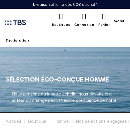
Livraison offerte dès 60€ d'achat*
0
Menu
Boutiques
Connexion
Panier
SÉLECTION ÉCO-CONÇUE HOMME
Nous pensons qu'à notre échelle, nous devons être
acteur du changement. Prendre conscience de notre
responsabilité en tant que marque et tout faire pour
produire mieux. A chaque étape de nos productions,
nous veillons à réduire notre impact autant sociétal
Accueil
Boutique
Homme
Nos sélections engagées
qu'environnemental. Nous adaptons notre écosystème &