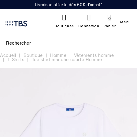
Livraison offerte dès 60€ d'achat*
0
Menu
Boutiques
Connexion
Panier
Accueil
Boutique
Homme
Vêtements homme
T-Shirts
Tee shirt manche courte Homme