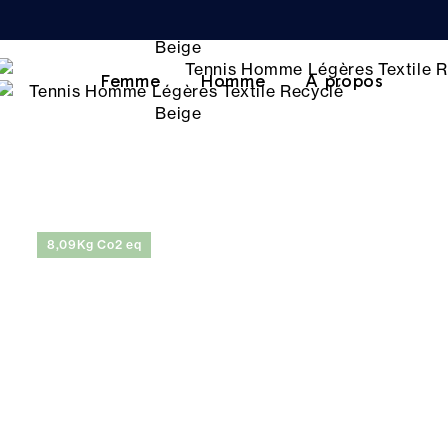
Femme
Homme
A propos
8,09Kg Co2 eq