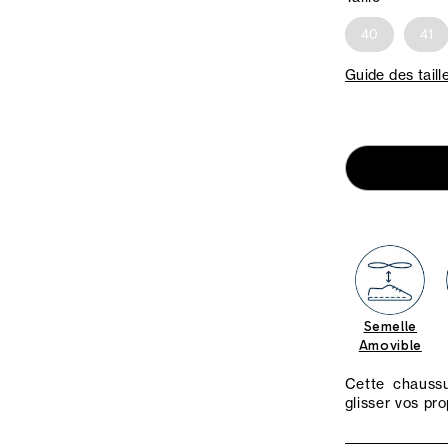
40
41
Guide des taill
Semelle
Amovible
Cette chaussu
glisser vos pr