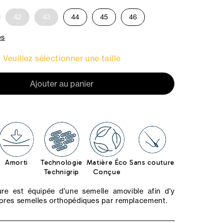
42
43
44
45
46
es
Veuillez sélectionner une taille
Ajouter au panier
Amorti
Technologie
Matière Éco
Sans couture
Technigrip
Conçue
re est équipée d'une semelle amovible afin d'y
opres semelles orthopédiques par remplacement.