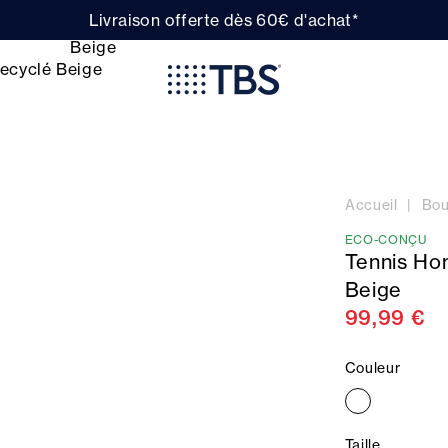
Livraison offerte dès 60€ d'achat*
Accueil
Bou
ECO-CONÇU
Tennis Ho
Beige
99,99 €
Couleur
Taille