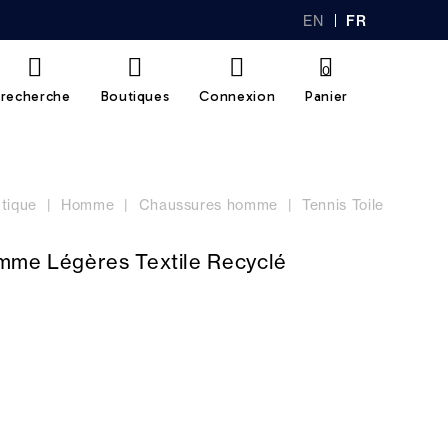
EN
FR
GL
AN
IS
Ç
H
AI
0
S
recherche
Boutiques
Connexion
Panier
tique
Homme
Chaussures homme
Tennis Toile
mme Légères Textile Recyclé