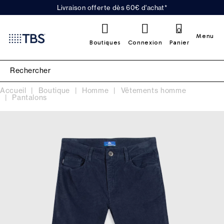
Livraison offerte dès 60€ d'achat*
0
Menu
Boutiques
Connexion
Panier
Accueil
Boutique
Homme
Vêtements homme
Pantalons