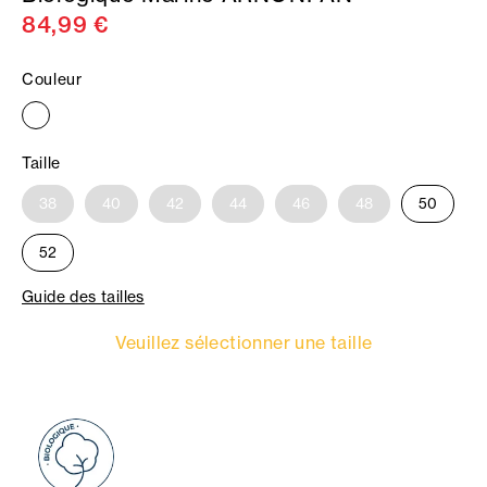
84,99 €
Couleur
Taille
38
40
42
44
46
48
50
52
Guide des tailles
Veuillez sélectionner une taille