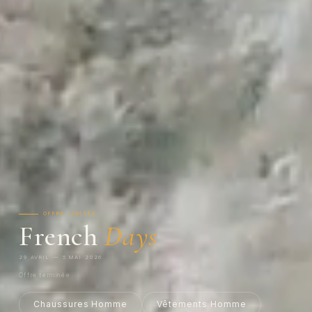
OFFRE LIMITÉE
French
Days
29 AVRIL — 5 MAI 2026
Offre terminée
Chaussures Homme
Vêtements Homme