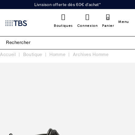
Livraison offerte dès 60€ d'achat*
0
Menu
Boutiques
Connexion
Panier
Accueil
Boutique
Homme
Archives Homme