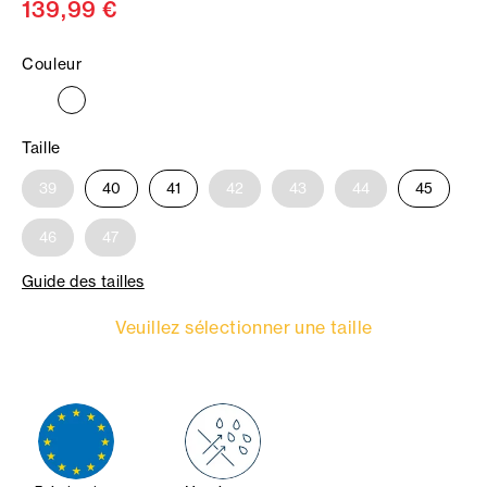
139,99 €
Couleur
Taille
39
40
41
42
43
44
45
46
47
Guide des tailles
Veuillez sélectionner une taille