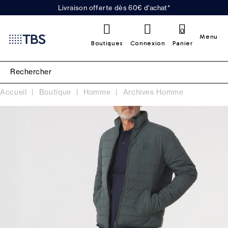
Livraison offerte dès 60€ d'achat*
0
Menu
Boutiques
Connexion
Panier
Accueil
Boutique
Homme
Archives Homme