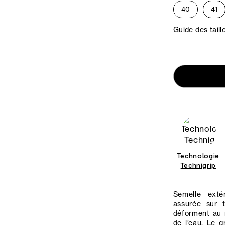
40
41
Guide des taill
Technologie
Technigrip
Semelle exté
assurée sur 
déforment au 
de l’eau. Le g