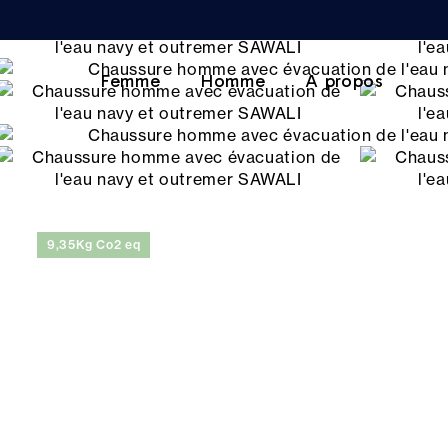
Femme
Homme
A propos
9,35Kg Co2 eq