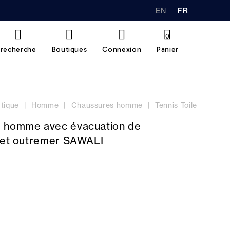
EN
FR
GL
AN
IS
Ç
H
AI
0
S
recherche
Boutiques
Connexion
Panier
tique
Homme
Chaussures homme
Tennis Toile
 homme avec évacuation de
y et outremer SAWALI