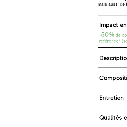
mais aussi de 
Impact en
-50%
de co2
référence* (s
Descripti
Composit
Entretien
Qualités 