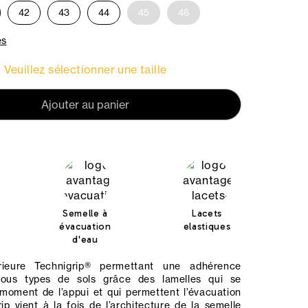
42
43
44
45
46
es
Veuillez sélectionner une taille
Ajouter au panier
Semelle à
Lacets
évacuation
elastiques
d'eau
rieure Technigrip® permettant une adhérence
tous types de sols grâce des lamelles qui se
moment de l’appui et qui permettent l’évacuation
rip vient à la fois de l’architecture de la semelle