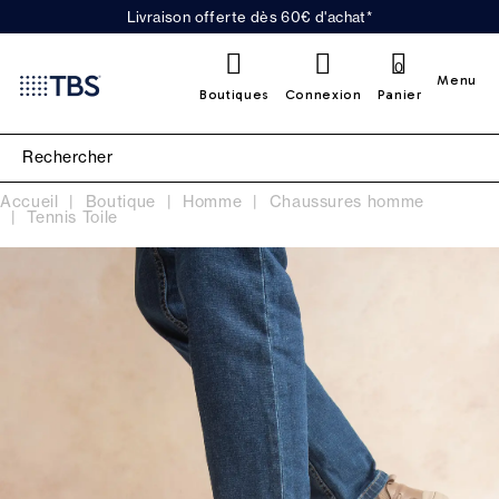
Livraison offerte dès 60€ d'achat*
0
Menu
Boutiques
Connexion
Panier
Accueil
Boutique
Homme
Chaussures homme
Tennis Toile