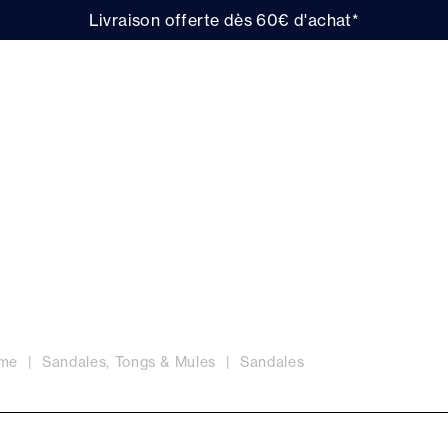
Livraison offerte dès 60€ d'achat*
la sandale plate pour femme ! Pour profiter des beaux jou
r du soleil en journée ou d'une belle soirée d'été, l'éléga
 valeur
 découvrez
notre gamme de sandales compensées
! A déco
mme
Sandales, Tongs & Mules
Sandales