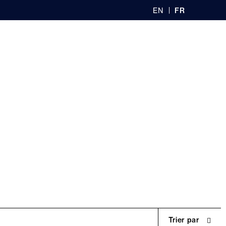
EN
FR
GL
AN
IS
Ç
H
AI
0
S
recherche
Boutiques
Connexion
Panier
rs, découvrez
notre
nce de nos nu-pieds
uvrir sans plus
Trier par