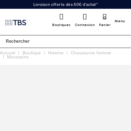
Livraison offerte dès 60€ d'achat*
0
Menu
Boutiques
Connexion
Panier
Accueil
Boutique
Homme
Chaussures homme
Mocassins