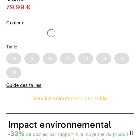
79,99 €
Couleur
Taille
39
40
41
42
43
44
45
46
Guide des tailles
Veuillez sélectionner une taille
Impact environnemental
-33%
de co2 eq par rapport à la moyenne du produit