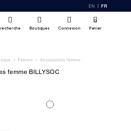
EN
FR
GL
AN
IS
Ç
H
AI
0
S
recherche
Boutiques
Connexion
Panier
tique
Femme
Accessoires femme
tes femme BILLYSOC