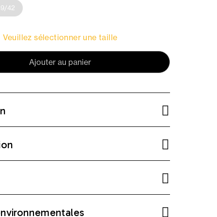
39/42
Veuillez sélectionner une taille
Ajouter au panier
on
ion
environnementales