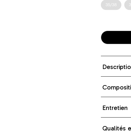
35/38
Descripti
Composit
Entretien
Qualités 