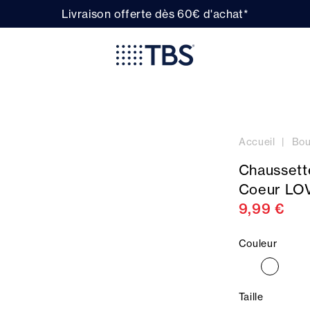
Livraison offerte dès 60€ d'achat*
Accueil
Bou
Chaussett
Coeur L
9,99 €
Couleur
Taille