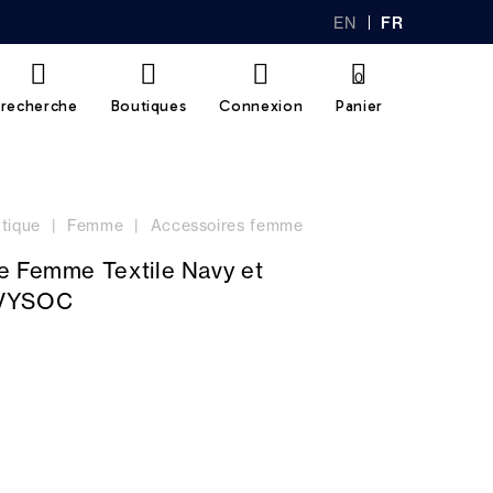
EN
FR
GL
AN
IS
Ç
H
AI
0
S
recherche
Boutiques
Connexion
Panier
tique
Femme
Accessoires femme
e Femme Textile Navy et
OVYSOC