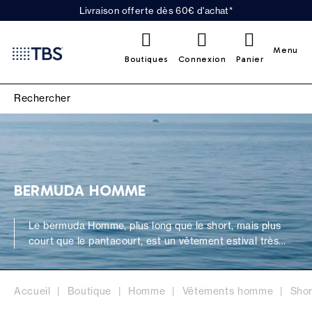
Livraison offerte dès 60€ d'achat*
0
Menu
Boutiques
Connexion
Panier
BERMUDA HOMME
Le bermuda Homme, plus long que le short, mais plus
court que le pantacourt, est un vêtement estival très
confortable. Apprécié depuis de nombreuses décennies,
il occupe aujourd’hui une large place au sein du vestiaire
masculin. Portez-le aussi bien lors d’activités extérieures
Accueil
Boutique
Homme
Vêtements homme
Shor
qu’au cours de belles soirées d’été. Tbs vous invite à