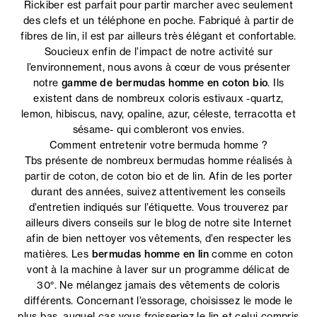
Rickiber est parfait pour partir marcher avec seulement
des clefs et un téléphone en poche. Fabriqué à partir de
fibres de lin, il est par ailleurs très élégant et confortable.
Soucieux enfin de l’impact de notre activité sur
l’environnement, nous avons à cœur de vous présenter
notre
gamme de bermudas homme en coton bio
. Ils
existent dans de nombreux coloris estivaux -quartz,
lemon, hibiscus, navy, opaline, azur, céleste, terracotta et
sésame- qui combleront vos envies.
Comment entretenir votre bermuda homme ?
Tbs présente de nombreux bermudas homme réalisés à
partir de coton, de coton bio et de lin. Afin de les porter
durant des années, suivez attentivement les conseils
d’entretien indiqués sur l’étiquette. Vous trouverez par
ailleurs divers conseils sur le blog de notre site Internet
afin de bien nettoyer vos vêtements, d’en respecter les
matières. Les
bermudas homme en lin
comme en coton
vont à la machine à laver sur un programme délicat de
30°. Ne mélangez jamais des vêtements de coloris
différents. Concernant l’essorage, choisissez le mode le
plus bas, auquel cas vous froisseriez le lin et celui compris