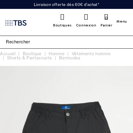
Livraison offerte dès 60€ d'achat*
0
Menu
Boutiques
Connexion
Panier
Accueil
Boutique
Homme
Vêtements homme
Shorts & Pantacourts
Bermudas