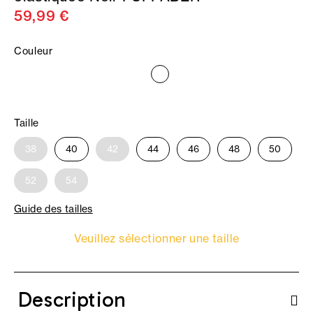
59,99 €
Couleur
Taille
38
40
42
44
46
48
50
52
54
Guide des tailles
Veuillez sélectionner une taille
Description