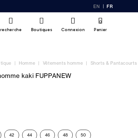
EN
FR
GL
AN
IS
Ç
H
AI
0
S
recherche
Boutiques
Connexion
Panier
tique
Homme
Vêtements homme
Shorts & Pantacourts
homme kaki FUPPANEW
42
44
46
48
50