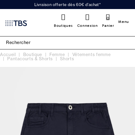
Livraison offerte dès 60€ d'achat*
0
Menu
Boutiques
Connexion
Panier
Accueil
Boutique
Femme
Vêtements femme
Pantacourts & Shorts
Shorts