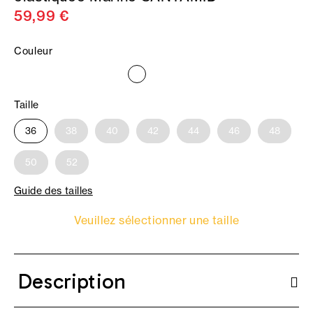
59,99 €
Couleur
Taille
36
38
40
42
44
46
48
50
52
Guide des tailles
Veuillez sélectionner une taille
Description