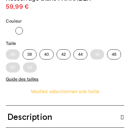
59,99 €
Couleur
Taille
36
38
40
42
44
46
48
50
52
Guide des tailles
Veuillez sélectionner une taille
Description