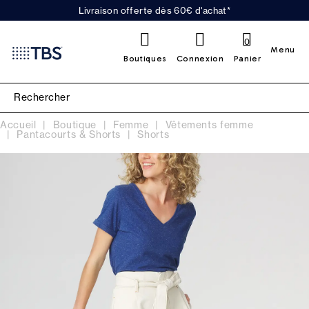
Livraison offerte dès 60€ d'achat*
0
Menu
Boutiques
Connexion
Panier
Accueil
Boutique
Femme
Vêtements femme
Pantacourts & Shorts
Shorts