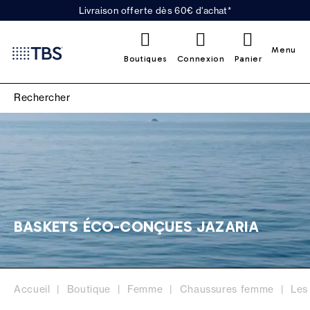
Livraison offerte dès 60€ d'achat*
0
Menu
Boutiques
Connexion
Panier
BASKETS ÉCO-CONÇUES JAZARIA
Accueil
Boutique
Femme
Chaussures femme
Les