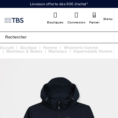
Livraison offerte dès 60€ d'achat*
0
Menu
Boutiques
Connexion
Panier
Accueil
Boutique
Homme
Vêtements homme
Manteaux & Vestes
Manteaux
Imperméable Homme