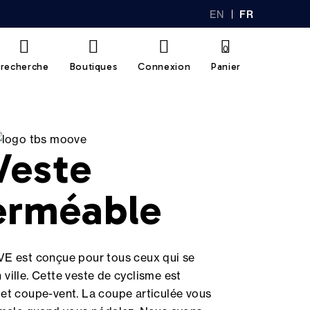
EN
FR
GL
AN
IS
Ç
H
AI
0
S
recherche
Boutiques
Connexion
Panier
Veste
erméable
E est conçue pour tous ceux qui se
 ville. Cette veste de cyclisme est
et coupe-vent. La coupe articulée vous