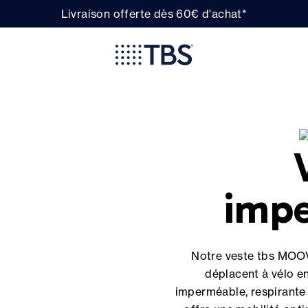
Livraison offerte dès 60€ d'achat*
imp
Notre veste tbs MOOV
déplacent à vélo en
imperméable, respirante 