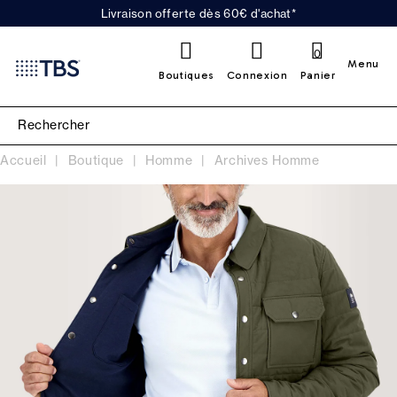
Livraison offerte dès 60€ d'achat*
0
Menu
Boutiques
Connexion
Panier
Accueil
Boutique
Homme
Archives Homme