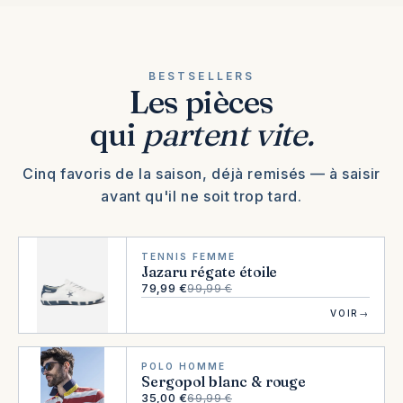
HOMME
FEMME
Chaussures
HOMME
Chaussures
Vêtements
Vêtements
BESTSELLERS
Les pièces
→
VOIR
→
VOIR
→
VOIR
qui
partent vite.
→
VOIR
Cinq favoris de la saison, déjà remisés — à saisir
avant qu'il ne soit trop tard.
TENNIS FEMME
Jazaru régate étoile
79,99 €
99,99 €
VOIR
→
POLO HOMME
Sergopol blanc & rouge
35,00 €
69,99 €