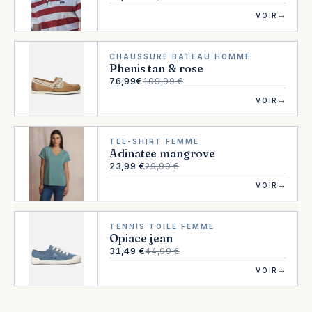
VOIR
→
CHAUSSURE BATEAU HOMME
Phenis tan & rose
76,99€
109,99 €
VOIR
→
TEE-SHIRT FEMME
Adinatee mangrove
23,99 €
29,99 €
VOIR
→
TENNIS TOILE FEMME
Opiace jean
31,49 €
44,99 €
VOIR
→