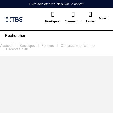
Livraison offerte dès 60€ d'achat*
0
Menu
Boutiques
Connexion
Panier
Accueil
Boutique
Femme
Chaussures femme
Baskets cuir