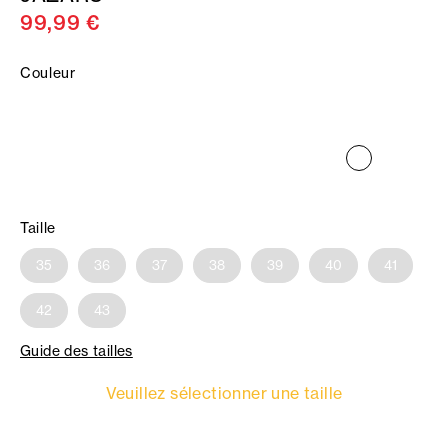
99,99 €
Couleur
Taille
35
36
37
38
39
40
41
42
43
Guide des tailles
Veuillez sélectionner une taille