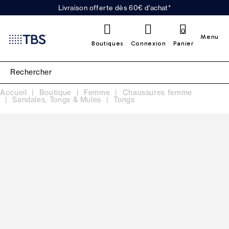
Livraison offerte dès 60€ d'achat*
0
Menu
Boutiques
Connexion
Panier
Accueil
Boutique
Femme
Chaussures femme
Sandales, Tongs & Mules
Tongs